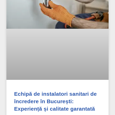
Echipă de instalatori sanitari de
încredere în București:
Experiență și calitate garantată