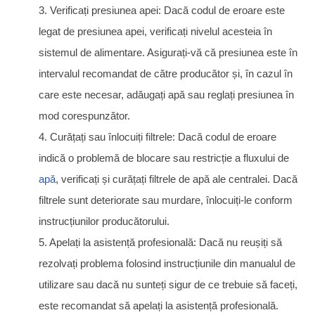
3. Verificați presiunea apei: Dacă codul de eroare este
legat de presiunea apei, verificați nivelul acesteia în
sistemul de alimentare. Asigurați-vă că presiunea este în
intervalul recomandat de către producător și, în cazul în
care este necesar, adăugați apă sau reglați presiunea în
mod corespunzător.
4. Curățați sau înlocuiți filtrele: Dacă codul de eroare
indică o problemă de blocare sau restricție a fluxului de
apă
, verificați și curățați filtrele de apă ale centralei. Dacă
filtrele sunt deteriorate sau murdare, înlocuiți-le conform
instrucțiunilor producătorului.
5. Apelați la asistență profesională: Dacă nu reușiți să
rezolvați problema folosind instrucțiunile din manualul de
utilizare sau dacă nu sunteți sigur de ce trebuie să faceți,
este recomandat să apelați la asistență profesională.