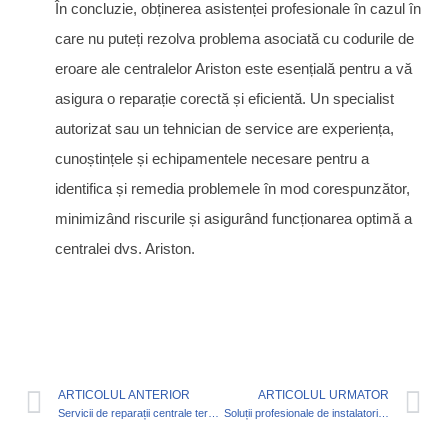
În concluzie, obținerea asistenței profesionale în cazul în
care nu puteți rezolva problema asociată cu codurile de
eroare ale centralelor Ariston este esențială pentru a vă
asigura o reparație corectă și eficientă. Un specialist
autorizat sau un tehnician de service are experiența,
cunoștințele și echipamentele necesare pentru a
identifica și remedia problemele în mod corespunzător,
minimizând riscurile și asigurând funcționarea optimă a
centralei dvs. Ariston.
ARTICOLUL ANTERIOR
ARTICOLUL URMATOR
Servicii de reparații centrale termice în București
Soluții profesionale de instalatori sanitari în București: Servicii prompte și de calitate pentru nevoile tale